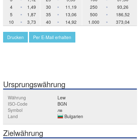
4
1,49
30
11,19
250
93,26
»
»
»
5
1,87
35
13,06
500
186,52
»
»
»
10
3,73
40
14,92
1.000
373,04
»
»
»
Drucken
Per E-Mail erhalten
Ursprungswährung
Währung
Lew
ISO-Code
BGN
Symbol
лв
Land
Bulgarien
Zielwährung