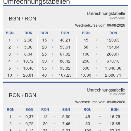
Umrechnungstabellen
Umrechnungstabelle
BGN / RON
cuex.com
Wechselkurse vom
09/08/2026
BGN
RON
BGN
RON
BGN
RON
1
2,68
15
40,21
45
120,63
»
»
»
2
5,36
20
53,61
50
134,04
»
»
»
3
8,04
25
67,02
100
268,07
»
»
»
4
10,72
30
80,42
250
670,18
»
»
»
5
13,40
35
93,82
500
1.340,36
»
»
»
10
26,81
40
107,23
1.000
2.680,71
»
»
»
Umrechnungstabelle
RON / BGN
cuex.com
Wechselkurse vom
09/08/2026
RON
BGN
RON
BGN
RON
BGN
1
0,37
15
5,60
45
16,79
»
»
»
2
0,75
20
7,46
50
18,65
»
»
»
3
1,12
25
9,33
100
37,30
»
»
»