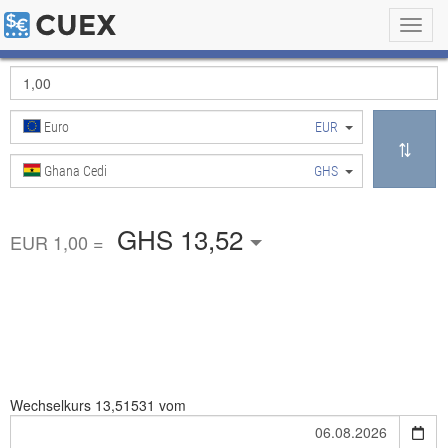
Toggl
navig
Euro
EUR
Ghana Cedi
GHS
GHS 13,52
EUR 1,00 =
Wechselkurs
13,51531 vom