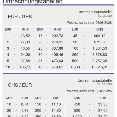
Umrechnungstabellen
Umrechnungstabelle
EUR / GHS
cuex.com
Wechselkurse vom
06/08/2026
EUR
GHS
EUR
GHS
EUR
GHS
1
13,52
15
202,73
45
608,19
»
»
»
2
27,03
20
270,31
50
675,77
»
»
»
3
40,55
25
337,88
100
1.351,53
»
»
»
4
54,06
30
405,46
250
3.378,83
»
»
»
5
67,58
35
473,04
500
6.757,65
»
»
»
10
135,15
40
540,61
1.000
13.515,31
»
»
»
Umrechnungstabelle
GHS / EUR
cuex.com
Wechselkurse vom
06/08/2026
GHS
EUR
GHS
EUR
GHS
EUR
10
0,74
150
11,10
450
33,30
»
»
»
20
1,48
200
14,80
500
37,00
»
»
»
30
2,22
250
18,50
1.000
73,99
»
»
»