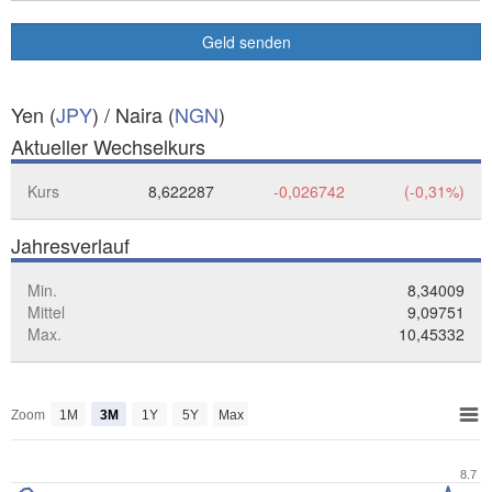
Geld senden
Yen (
JPY
) / Naira (
NGN
)
Aktueller Wechselkurs
Kurs
8,622287
-0,026742
(-0,31%)
Jahresverlauf
Min.
8,34009
Mittel
9,09751
Max.
10,45332
Zoom
1M
3M
1Y
5Y
Max
8.7