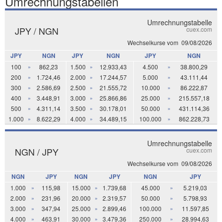
Umrechnungstabellen
Umrechnungstabelle
JPY / NGN
cuex.com
Wechselkurse vom
09/08/2026
JPY
NGN
JPY
NGN
JPY
NGN
100
»
862,23
1.500
»
12.933,43
4.500
»
38.800,29
200
»
1.724,46
2.000
»
17.244,57
5.000
»
43.111,44
300
»
2.586,69
2.500
»
21.555,72
10.000
»
86.222,87
400
»
3.448,91
3.000
»
25.866,86
25.000
»
215.557,18
500
»
4.311,14
3.500
»
30.178,01
50.000
»
431.114,36
1.000
»
8.622,29
4.000
»
34.489,15
100.000
»
862.228,73
Umrechnungstabelle
NGN / JPY
cuex.com
Wechselkurse vom
09/08/2026
NGN
JPY
NGN
JPY
NGN
JPY
1.000
»
115,98
15.000
»
1.739,68
45.000
»
5.219,03
2.000
»
231,96
20.000
»
2.319,57
50.000
»
5.798,93
3.000
»
347,94
25.000
»
2.899,46
100.000
»
11.597,85
4.000
»
463,91
30.000
»
3.479,36
250.000
»
28.994,63