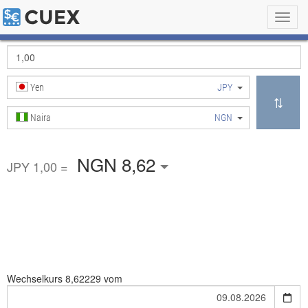
Toggl
navig
Yen
JPY
Naira
NGN
NGN 8,62
JPY 1,00 =
Wechselkurs
8,62229 vom