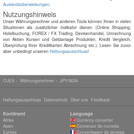
Auslandsüberweisungen
.
Nutzungshinweis
Unser Währungsrechner und anderen Tools können Ihnen in vielen
Situationen als zusätzlicher Indikator dienen (Online Shopping,
Hotelbuchung, FOREX / FX Trading, Devisenhandel, Umrechnung
von Aktien Kursen und Geldanlage Produkten, Kredit Vergleich,
Überprüfung Ihrer Kreditkarten Abrechnung etc.). Lesen Sie zuvor
aber unbedingt unseren
Haftungsausschluss
!
CUEX
Währungsrechner
JPY-NGN
Haftungsausschluss
Datenschutz
Über uns
Feedback
Kontinent
Language
Afrika
Currency converter
Asien
Conversor de moneda
Europa
Convertisseur de devises