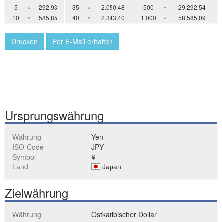
5
»
292,93
35
»
2.050,48
500
»
29.292,54
10
»
585,85
40
»
2.343,40
1.000
»
58.585,09
Drucken
Per E-Mail erhalten
Ursprungswährung
Währung
Yen
ISO-Code
JPY
Symbol
¥
Land
Japan
Zielwährung
Währung
Ostkaribischer Dollar