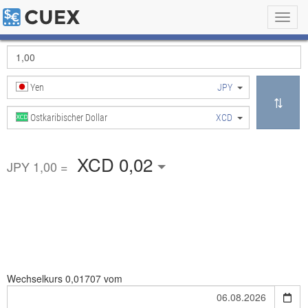
Toggl
navig
Yen
JPY
Ostkaribischer Dollar
XCD
XCD 0,02
JPY 1,00 =
Wechselkurs
0,01707 vom