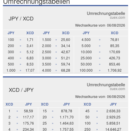
Umrechnungstabellen
Umrechnungstabelle
JPY / XCD
cuex.com
Wechselkurse vom
06/08/2026
JPY
XCD
JPY
XCD
JPY
XCD
100
»
1,71
1.500
»
25,60
4.500
»
76,81
200
»
3,41
2.000
»
34,14
5.000
»
85,35
300
»
5,12
2.500
»
42,67
10.000
»
170,69
400
»
6,83
3.000
»
51,21
25.000
»
426,73
500
»
8,53
3.500
»
59,74
50.000
»
853,46
1.000
»
17,07
4.000
»
68,28
100.000
»
1.706,92
Umrechnungstabelle
XCD / JPY
cuex.com
Wechselkurse vom
06/08/2026
XCD
JPY
XCD
JPY
XCD
JPY
1
»
58,59
15
»
878,78
45
»
2.636,33
2
»
117,17
20
»
1.171,70
50
»
2.929,25
3
»
175,76
25
»
1.464,63
100
»
5.858,51
4
»
234,34
30
»
1.757,55
250
»
14.646,27