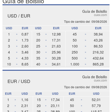
Guía de Bolsillo
Guía de Bolsillo
USD / EUR
cuex.com
Tipo de cambio del
09/08/2026
USD
EUR
USD
EUR
USD
EUR
1
0,87
15
12,98
45
38,94
»
»
»
2
1,73
20
17,31
50
43,26
»
»
»
3
2,60
25
21,63
100
86,53
»
»
»
4
3,46
30
25,96
250
216,32
»
»
»
5
4,33
35
30,28
500
432,64
»
»
»
10
8,65
40
34,61
1.000
865,28
»
»
»
Guía de Bolsillo
EUR / USD
cuex.com
Tipo de cambio del
09/08/2026
EUR
USD
EUR
USD
EUR
USD
1
1,16
15
17,34
45
52,01
»
»
»
2
2,31
20
23,11
50
57,79
»
»
»
3
3,47
25
28,89
100
115,57
»
»
»