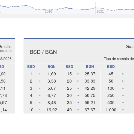
1
2016
2021
olsillo
Guía
BSD / BGN
ex.com
08/2026
Tipo de cambio de
SD
BSD
BGN
BSD
BGN
BSD
,60
1
1,69
15
25,37
45
»
»
»
,56
2
3,38
20
33,83
50
»
»
»
,11
3
5,07
25
42,29
100
»
»
»
7,78
4
6,77
30
50,75
250
»
»
»
5,57
5
8,46
35
59,21
500
»
»
»
1,14
10
16,92
40
67,67
1.000
»
»
»