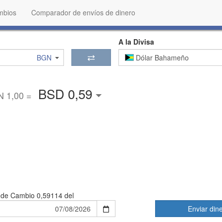
mbios
Comparador de envíos de dinero
A la Divisa
BGN
Dólar Bahameño
BSD 0,59
 1,00 =
 de Cambio
0,59114 del
Enviar din