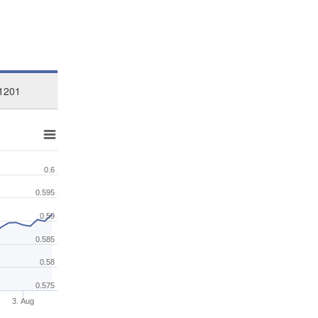
1201
0.6
0.595
0.59
0.585
0.58
0.575
3. Aug