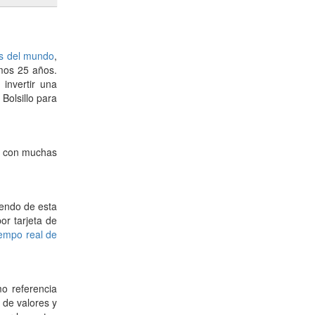
as del mundo
,
imos 25 años.
 invertir una
Bolsillo para
le con muchas
iendo de esta
or tarjeta de
empo real de
o referencia
 de valores y