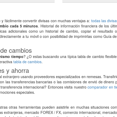
 fácilmente convertir divisas con muchas ventajas a:
todas las divis
ambio cada 5 minutos
. Historial de información financiera de los últ
icas adicionales como un historial de cambio, copiar el resultado o
 directamente a tu móvil o con posibilidad de imprimirlas como Guía de 
a de cambios
mismo tiempo
? ¿O estas buscando una típica tabla de cambio flexib
eractiva
tabla de cambios
.
es y ahorra
l extranjero usando proveedores especializados en remesas. Transfir
 las transferencias bancarias o las comisiones de envió de dinero p
 transferencia internacional? Entonces visita nuestro
comparador en ti
omociones especiales.
tras otras herramientas pueden asistirle en muchas situaciones com
das extranjeras, mercado FOREX / FX, comercio internacional, mercado