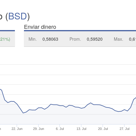
 (
BSD
)
Enviar dinero
,21%)
Min.
0,58063
Prom.
0,59520
Max.
0,6
n
22. Jun
29. Jun
6. Jul
13. Jul
20. Jul
27. Jul