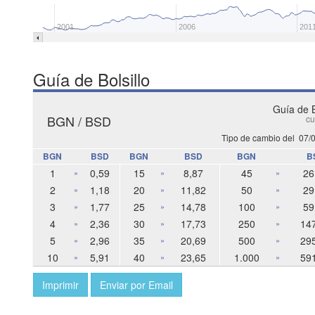
2001
2006
201
Guía de Bolsillo
Guía de B
BGN / BSD
cu
Tipo de cambio del
07/
BGN
BSD
BGN
BSD
BGN
B
1
0,59
15
8,87
45
26
»
»
»
2
1,18
20
11,82
50
29
»
»
»
3
1,77
25
14,78
100
59
»
»
»
4
2,36
30
17,73
250
14
»
»
»
5
2,96
35
20,69
500
29
»
»
»
10
5,91
40
23,65
1.000
59
»
»
»
Imprimir
Enviar por Email