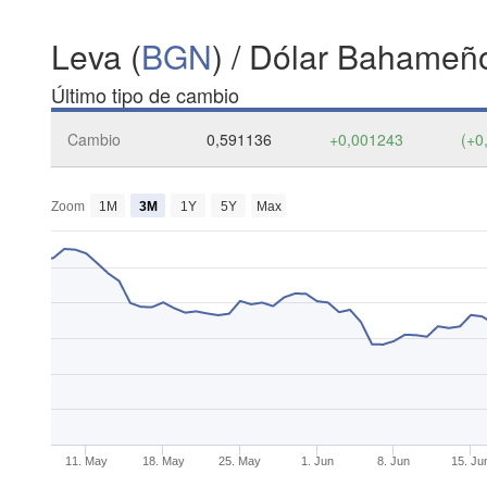
Leva (
BGN
) / Dólar Bahameño
Último tipo de cambio
Cambio
0,591136
+0,001243
(+0
Zoom
1M
3M
1Y
5Y
Max
11. May
18. May
25. May
1. Jun
8. Jun
15. Ju