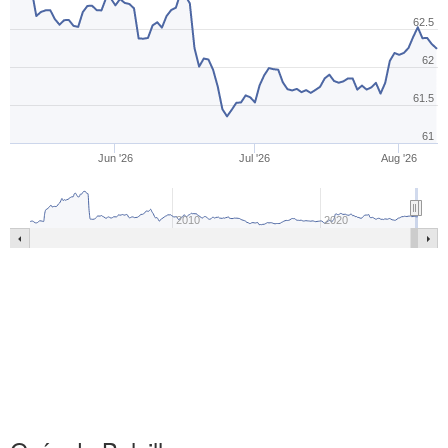
62.5
62
61.5
61
Jun '26
Jul '26
Aug '26
2010
2020