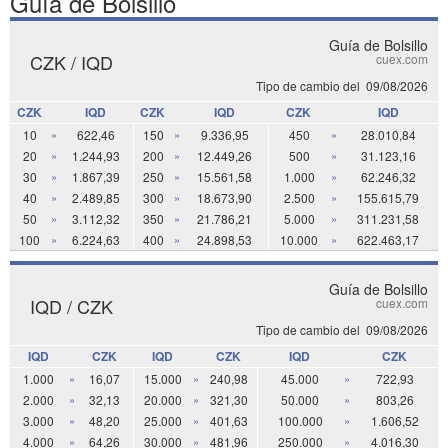
Guía de Bolsillo
Guía de Bolsillo
CZK / IQD
cuex.com
Tipo de cambio del
09/08/2026
CZK
IQD
CZK
IQD
CZK
IQD
10
»
622,46
150
»
9.336,95
450
»
28.010,84
20
»
1.244,93
200
»
12.449,26
500
»
31.123,16
30
»
1.867,39
250
»
15.561,58
1.000
»
62.246,32
40
»
2.489,85
300
»
18.673,90
2.500
»
155.615,79
50
»
3.112,32
350
»
21.786,21
5.000
»
311.231,58
100
»
6.224,63
400
»
24.898,53
10.000
»
622.463,17
Guía de Bolsillo
IQD / CZK
cuex.com
Tipo de cambio del
09/08/2026
IQD
CZK
IQD
CZK
IQD
CZK
1.000
»
16,07
15.000
»
240,98
45.000
»
722,93
2.000
»
32,13
20.000
»
321,30
50.000
»
803,26
3.000
»
48,20
25.000
»
401,63
100.000
»
1.606,52
4.000
»
64,26
30.000
»
481,96
250.000
»
4.016,30