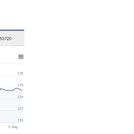
,53720
178
176
174
172
170
3. Aug