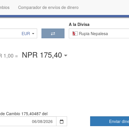
mbios
Comparador de envíos de dinero
A la Divisa
EUR
Rupia Nepalesa
NPR 175,40
 1,00 =
 de Cambio
175,40487 del
Enviar din