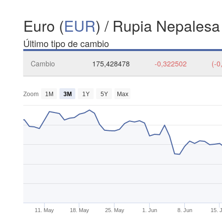
Euro (
EUR
) / Rupia Nepalesa
Último tipo de cambio
Cambio
175,428478
-0,322502
(-0
Zoom
1M
3M
1Y
5Y
Max
11. May
18. May
25. May
1. Jun
8. Jun
15. 