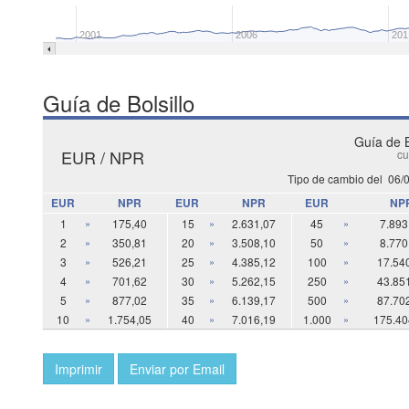
2001
2006
201
Guía de Bolsillo
Guía de B
EUR / NPR
cu
Tipo de cambio del
06/
EUR
NPR
EUR
NPR
EUR
NP
1
»
175,40
15
»
2.631,07
45
»
7.893
2
»
350,81
20
»
3.508,10
50
»
8.770
3
»
526,21
25
»
4.385,12
100
»
17.54
4
»
701,62
30
»
5.262,15
250
»
43.85
5
»
877,02
35
»
6.139,17
500
»
87.70
10
»
1.754,05
40
»
7.016,19
1.000
»
175.40
Imprimir
Enviar por Email