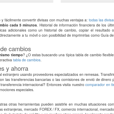
 fácilmente convertir divisas con muchas ventajas a:
todas las divis
ambio cada 5 minutos
. Historial de información financiera de los últ
icas adicionales como un historial de cambio, copiar el resultado o
 directamente a tu móvil o con posibilidad de imprimirlas como Guía de 
a de cambios
mismo tiempo
? ¿O estas buscando una típica tabla de cambio flexib
eractiva
tabla de cambios
.
es y ahorra
l extranjero usando proveedores especializados en remesas. Transfir
 las transferencias bancarias o las comisiones de envió de dinero p
 transferencia internacional? Entonces visita nuestro
comparador en ti
omociones especiales.
tras otras herramientas pueden asistirle en muchas situaciones com
das extranjeras, mercado FOREX / FX, comercio internacional, mercado