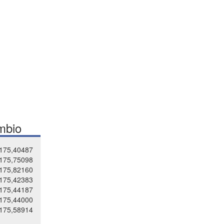
mbio
175,40487
175,75098
175,82160
175,42383
175,44187
175,44000
175,58914