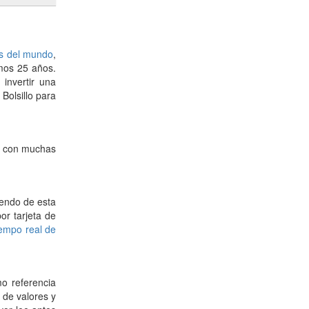
as del mundo
,
imos 25 años.
 invertir una
Bolsillo para
le con muchas
iendo de esta
or tarjeta de
empo real de
o referencia
 de valores y