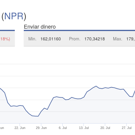
 (
NPR
)
Enviar dinero
,18%)
Min.
162,01160
Prom.
170,34218
Max.
179
Jun
22. Jun
29. Jun
6. Jul
13. Jul
20. Jul
27. Jul