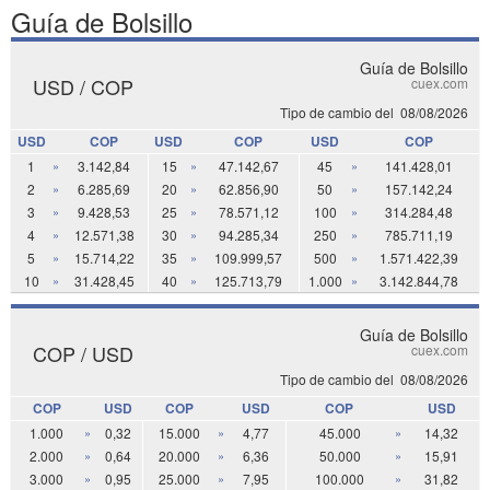
Guía de Bolsillo
Guía de Bolsillo
USD / COP
cuex.com
Tipo de cambio del
08/08/2026
USD
COP
USD
COP
USD
COP
1
»
3.142,84
15
»
47.142,67
45
»
141.428,01
2
»
6.285,69
20
»
62.856,90
50
»
157.142,24
3
»
9.428,53
25
»
78.571,12
100
»
314.284,48
4
»
12.571,38
30
»
94.285,34
250
»
785.711,19
5
»
15.714,22
35
»
109.999,57
500
»
1.571.422,39
10
»
31.428,45
40
»
125.713,79
1.000
»
3.142.844,78
Guía de Bolsillo
COP / USD
cuex.com
Tipo de cambio del
08/08/2026
COP
USD
COP
USD
COP
USD
1.000
»
0,32
15.000
»
4,77
45.000
»
14,32
2.000
»
0,64
20.000
»
6,36
50.000
»
15,91
3.000
»
0,95
25.000
»
7,95
100.000
»
31,82