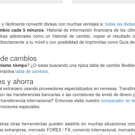
 fácilmente convertir divisas con muchas ventajas a:
todas las divis
ambio cada 5 minutos
. Historial de información financiera de los últ
icas adicionales como un historial de cambio, copiar el resultado o
 directamente a tu móvil o con posibilidad de imprimirlas como Guía de 
a de cambios
mismo tiempo
? ¿O estas buscando una típica tabla de cambio flexib
eractiva
tabla de cambios
.
es y ahorra
l extranjero usando proveedores especializados en remesas. Transfir
 las transferencias bancarias o las comisiones de envió de dinero p
 transferencia internacional? Entonces visita nuestro
comparador en ti
omociones especiales.
tras otras herramientas pueden asistirle en muchas situaciones com
das extranjeras, mercado FOREX / FX, comercio internacional, mercado