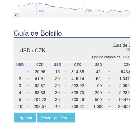
2001
2006
Guía de Bolsillo
Guía de B
USD / CZK
cu
Tipo de cambio del
06/
USD
CZK
USD
CZK
USD
CZ
1
20,96
15
314,35
45
943,
»
»
»
2
41,91
20
419,14
50
1.047
»
»
»
3
62,87
25
523,92
100
2.095
»
»
»
4
83,83
30
628,70
250
5.239
»
»
»
5
104,78
35
733,49
500
10.47
»
»
»
10
209,57
40
838,27
1.000
20.95
»
»
»
Imprimir
Enviar por Email