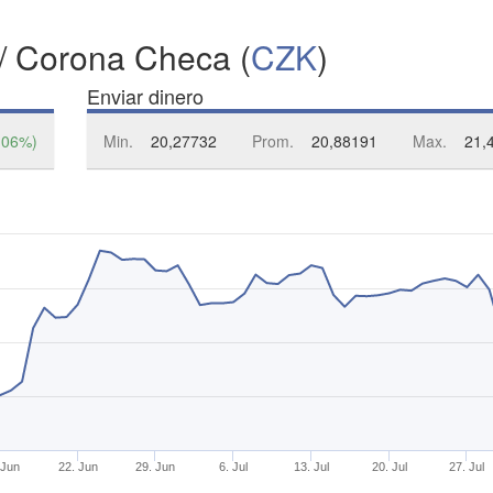
 / Corona Checa (
CZK
)
Enviar dinero
,06%)
Min.
20,27732
Prom.
20,88191
Max.
21,
 Jun
22. Jun
29. Jun
6. Jul
13. Jul
20. Jul
27. Jul