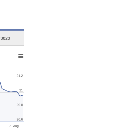
43020
21.2
21
20.8
20.6
3. Aug