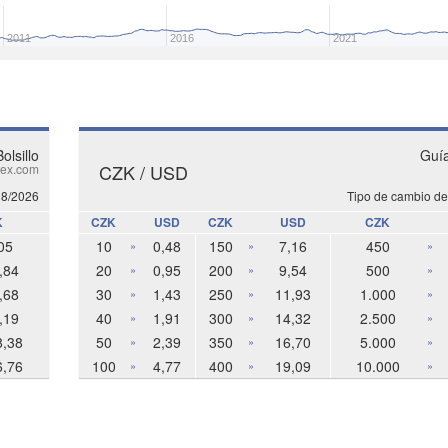
2011
2016
2021
olsillo
Guía
CZK / USD
ex.com
08/2026
Tipo de cambio de
K
CZK
USD
CZK
USD
CZK
05
10
0,48
150
7,16
450
»
»
»
,84
20
0,95
200
9,54
500
»
»
»
,68
30
1,43
250
11,93
1.000
»
»
»
,19
40
1,91
300
14,32
2.500
»
»
»
8,38
50
2,39
350
16,70
5.000
»
»
»
6,76
100
4,77
400
19,09
10.000
»
»
»