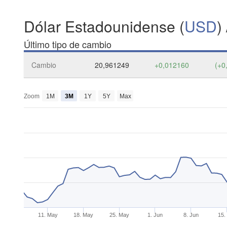
Dólar Estadounidense (
USD
)
Último tipo de cambio
Cambio
20,961249
+0,012160
(+0
Zoom
1M
3M
1Y
5Y
Max
11. May
18. May
25. May
1. Jun
8. Jun
15.