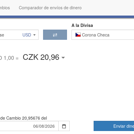
mbios
Comparador de envíos de dinero
A la Divisa
se
USD
Corona Checa
CZK 20,96
 1,00 =
 de Cambio
20,95676 del
Enviar din