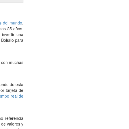
as del mundo
,
imos 25 años.
 invertir una
Bolsillo para
le con muchas
iendo de esta
or tarjeta de
empo real de
o referencia
 de valores y