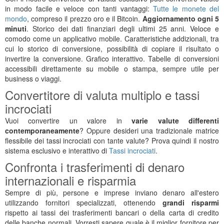
in modo facile e veloce con tanti vantaggi:
Tutte le monete del
mondo
, compreso il prezzo oro e il Bitcoin.
Aggiornamento ogni 5
minuti
. Storico dei dati finanziari degli ultimi 25 anni. Veloce e
comodo come un applicativo mobile. Caratteristiche addizionali, tra
cui lo storico di conversione, possibilità di copiare il risultato o
invertire la conversione. Grafico interattivo. Tabelle di conversioni
accessibili direttamente su mobile o stampa, sempre utile per
business o viaggi.
Convertitore di valuta multiplo e tassi
incrociati
Vuoi convertire un valore in
varie valute differenti
contemporaneamente
? Oppure desideri una tradizionale matrice
flessibile dei tassi incrociati con tante valute? Prova quindi il nostro
sistema esclusivo e interattivo di
Tassi incrociati
.
Confronta i trasferimenti di denaro
internazionali e risparmia
Sempre di più, persone e imprese inviano denaro all'estero
utilizzando fornitori specializzati, ottenendo
grandi risparmi
rispetto ai tassi dei trasferimenti bancari o della carta di credito
delle banche normali. Vorresti sapere quale è il miglior fornitore per