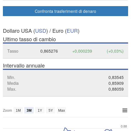
Confronta trasferimenti di denaro
Dollaro USA (
USD
) / Euro (
EUR
)
Ultimo tasso di cambio
Tasso
0,865276
+0,000239
(+0,03%)
Intervallo annuale
Min.
0,83545
Media
0,85909
Max.
0,88059
Zoom
1M
3M
1Y
5Y
Max
0.88