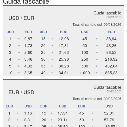
Guida tascabile
Guida tascabile
USD / EUR
cuex.com
Tassi di cambio del
09/08/2026
USD
EUR
USD
EUR
USD
EUR
1
0,87
15
12,98
45
38,94
»
»
»
2
1,73
20
17,31
50
43,26
»
»
»
3
2,60
25
21,63
100
86,53
»
»
»
4
3,46
30
25,96
250
216,32
»
»
»
5
4,33
35
30,28
500
432,64
»
»
»
10
8,65
40
34,61
1.000
865,28
»
»
»
Guida tascabile
EUR / USD
cuex.com
Tassi di cambio del
09/08/2026
EUR
USD
EUR
USD
EUR
USD
1
1,16
15
17,34
45
52,01
»
»
»
2
2,31
20
23,11
50
57,79
»
»
»
3
3,47
25
28,89
100
115,57
»
»
»