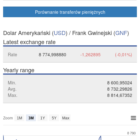
Porównanie transferów pieniężnych
Dolar Amerykański (
USD
) / Frank Gwinejski (
GNF
)
Latest exchange rate
Rate
8 774,998880
-1,262895
(-0,01%)
Yearly range
Min.
8 600,95024
Avg.
8 732,29826
Max.
8 814,67352
Zoom
1M
3M
1Y
5Y
Max
8 790