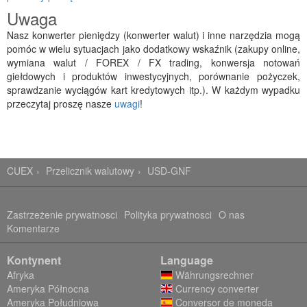
Uwaga
Nasz konwerter pieniędzy (konwerter walut) i inne narzędzia mogą
pomóc w wielu sytuacjach jako dodatkowy wskaźnik (zakupy online,
wymiana walut / FOREX / FX trading, konwersja notowań
giełdowych i produktów inwestycyjnych, porównanie pożyczek,
sprawdzanie wyciągów kart kredytowych itp.). W każdym wypadku
przeczytaj proszę nasze
uwagi
!
CUEX
Przelicznik walutowy
USD-GNF
Zastrzeżenie prywatnosci
Polityka prywatnosci
O nas
Komentarze
Kontynent
Language
Afryka
Währungsrechner
Ameryka Północna
Currency converter
Ameryka Południowa
Conversor de moneda