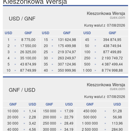
Kieszonkowa Wersja
Kieszonkowa Wersja
USD / GNF
cuex.com
Kursy walut z
07/08/2026
USD
GNF
USD
GNF
USD
GNF
1
»
8 775,00
15
»
131 624,98
45
»
394 874,95
2
»
17 550,00
20
»
175 499,98
50
»
438 749,94
3
»
26 325,00
25
»
219 374,97
100
»
877 499,89
4
»
35 100,00
30
»
263 249,97
250
»
2 193 749,72
5
»
43 874,99
35
»
307 124,96
500
»
4 387 499,44
10
»
87 749,99
40
»
350 999,96
1 000
»
8 774 998,88
Kieszonkowa Wersja
GNF / USD
cuex.com
Kursy walut z
07/08/2026
GNF
USD
GNF
USD
GNF
USD
10 000
»
1,14
150 000
»
17,09
450 000
»
51,28
20 000
»
2,28
200 000
»
22,79
500 000
»
56,98
30 000
»
3,42
250 000
»
28,49
1 000 000
»
113,96
40 000
»
4,56
300 000
»
34,19
2 500 000
»
284,90