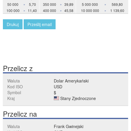
50 000
»
5,70
350 000
»
39,89
5 000 000
»
569,80
100 000
»
11,40
400 000
»
45,58
10 000 000
»
1 139,60
Drukuj
Prześlij email
Przelicz z
Waluta
Dolar Amerykański
Kod ISO
USD
Symbol
$
Kraj
Stany Zjednoczone
Przelicz na
Waluta
Frank Gwinejski