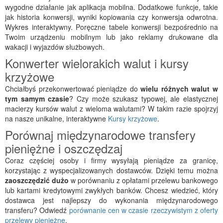
wygodne działanie jak aplikacja mobilna. Dodatkowe funkcje, takie
jak historia konwersji, wyniki kopiowania czy konwersja odwrotna.
Wykres interaktywny. Poręczne tabele konwersji bezpośrednio na
Twoim urządzeniu mobilnym lub jako reklamy drukowane dla
wakacji i wyjazdów służbowych.
Konwerter wielorakich walut i kursy
krzyżowe
Chciałbyś przekonwertować pieniądze do
wielu różnych walut w
tym samym czasie
? Czy może szukasz typowej, ale elastycznej
macierzy kursów walut z wieloma walutami? W takim razie spojrzyj
na nasze unikalne, interaktywne
Kursy krzyżowe
.
Porównaj międzynarodowe transfery
pieniężne i oszczędzaj
Coraz częściej osoby i firmy wysyłają pieniądze za granicę,
korzystając z wyspecjalizowanych dostawców. Dzięki temu można
zaoszczędzić dużo
w porównaniu z opłatami przelewu bankowego
lub kartami kredytowymi zwykłych banków. Chcesz wiedzieć, który
dostawca jest najlepszy do wykonania międzynarodowego
transferu? Odwiedź
porównanie cen w czasie rzeczywistym z oferty
przelewy pieniężne
.