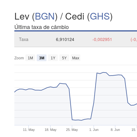
Lev (
BGN
) / Cedi (
GHS
)
Última taxa de câmbio
Taxa
6,910124
-0,002951
(-0
Zoom
1M
3M
1Y
5Y
Max
11. May
18. May
25. May
1. Jun
8. Jun
15.