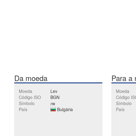
Da moeda
Para a
Moeda
Lev
Moeda
Código ISO
BGN
Código IS
Símbolo
лв
Símbolo
País
Bulgária
País