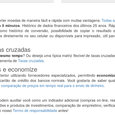
rter moedas de maneira fácil e rápida com muitas vantagens:
Todas a
a 5 minutos
. Histórico de dados financeiros dos últimos 25 anos. Ráp
como histórico de conversão, possibilidade de copiar o resultado o
is diretamente no seu celular ou disponíveis para impressão, útil pa
as cruzadas
 mesmo tempo
? Ou deseja uma típica matriz flexível de taxas cruzad
rramenta de
Taxas cruzadas
.
is e economize
rior utilizando fornecedores especializados, permitindo
economiza
cartão de crédito dos bancos normais. Você gostaria de saber qua
a
comparação de preços em tempo real para o envio de dinheiro
.
dem auxiliar você como um indicador adicional (compras on-line, res
s e produtos de investimentos, comparação de empréstimo, verificar
a o nosso
Termo de responsabilidade
antes!