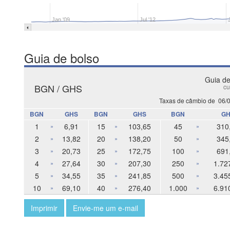
Jan '09
Jul '12
Guia de bolso
Guia de
BGN / GHS
cu
Taxas de câmbio de
06/
BGN
GHS
BGN
GHS
BGN
GH
1
6,91
15
103,65
45
310
»
»
»
2
13,82
20
138,20
50
345
»
»
»
3
20,73
25
172,75
100
691
»
»
»
4
27,64
30
207,30
250
1.72
»
»
»
5
34,55
35
241,85
500
3.45
»
»
»
10
69,10
40
276,40
1.000
6.91
»
»
»
Imprimir
Envie-me um e-mail