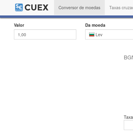
Conversor de moedas
Taxas cruza
Valor
Da moeda
Lev
BGN
Taxa