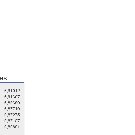
tes
6,91012
6,91307
6,89390
6,87710
6,87275
6,87127
6,86891