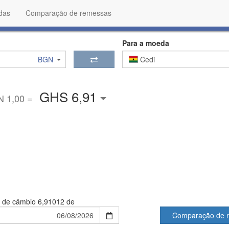
das
Comparação de remessas
Para a moeda
BGN
Cedi
GHS 6,91
 1,00 =
 de câmbio
6,91012 de
Comparação de 