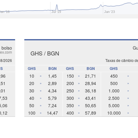
Jan '16
Jul '19
Jan '23
 bolso
Gu
GHS / BGN
ex.com
08/2026
Taxas de câmbio d
S
GHS
BGN
GHS
BGN
GHS
,96
10
1,45
150
21,71
450
»
»
»
,51
20
2,89
200
28,94
500
»
»
»
,01
30
4,34
250
36,18
1.000
»
»
»
7,53
40
5,79
300
43,41
2.500
»
»
»
5,06
50
7,24
350
50,65
5.000
»
»
»
0,12
100
14,47
400
57,89
10.000
»
»
»