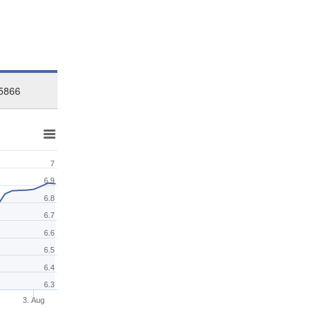
5866
7
6.9
6.8
6.7
6.6
6.5
6.4
6.3
3. Aug