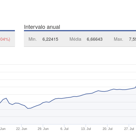
Intervalo anual
,04%)
Min.
6,22415
Média
6,66643
Max.
7,5
 Jun
22. Jun
29. Jun
6. Jul
13. Jul
20. Jul
27. Jul