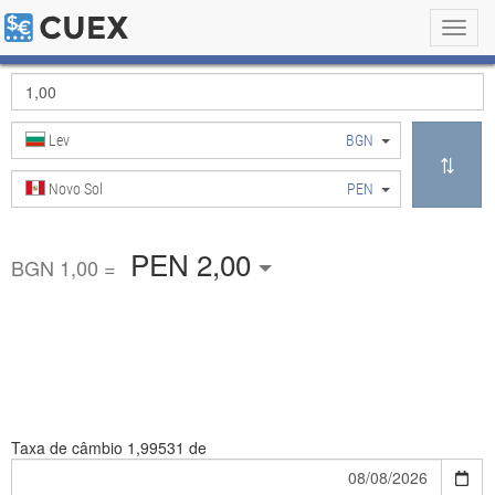
Toggl
navig
Lev
BGN
Novo Sol
PEN
PEN 2,00
BGN 1,00 =
Taxa de câmbio
1,99531 de