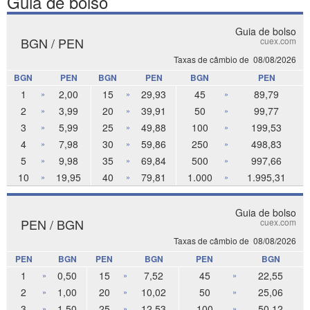
Guia de bolso
Guia de bolso
BGN / PEN
cuex.com
Taxas de câmbio de
08/08/2026
BGN
PEN
BGN
PEN
BGN
PEN
1
2,00
15
29,93
45
89,79
»
»
»
2
3,99
20
39,91
50
99,77
»
»
»
3
5,99
25
49,88
100
199,53
»
»
»
4
7,98
30
59,86
250
498,83
»
»
»
5
9,98
35
69,84
500
997,66
»
»
»
10
19,95
40
79,81
1.000
1.995,31
»
»
»
Guia de bolso
PEN / BGN
cuex.com
Taxas de câmbio de
08/08/2026
PEN
BGN
PEN
BGN
PEN
BGN
1
0,50
15
7,52
45
22,55
»
»
»
2
1,00
20
10,02
50
25,06
»
»
»
3
1,50
25
12,53
100
50,12
»
»
»