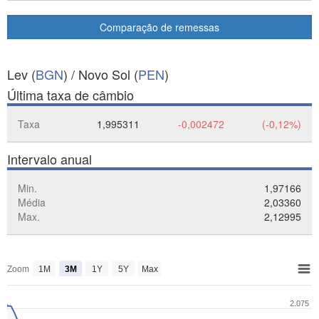
Comparação de remessas
Lev (
BGN
) / Novo Sol (
PEN
)
Última taxa de câmbio
Taxa
1,995311
-0,002472
(-0,12%)
Intervalo anual
Min.
1,97166
Média
2,03360
Max.
2,12995
Zoom
1M
3M
1Y
5Y
Max
2.075