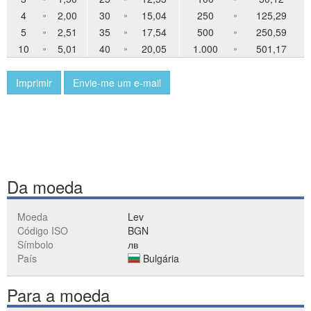
4
2,00
30
15,04
250
125,29
»
»
»
5
2,51
35
17,54
500
250,59
»
»
»
10
5,01
40
20,05
1.000
501,17
»
»
»
Imprimir
Envie-me um e-mail
Da moeda
Moeda
Lev
Código ISO
BGN
Símbolo
лв
País
Bulgária
Para a moeda