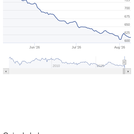
725
700
675
650
625
600
Jun '26
Jul '26
Aug '26
2010
2020