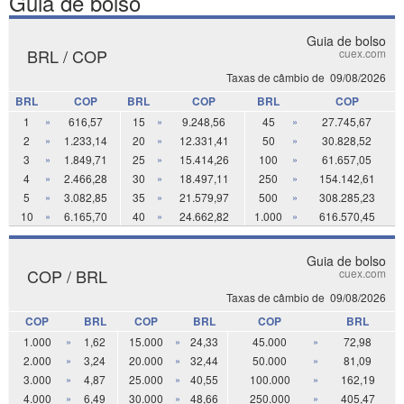
Guia de bolso
Guia de bolso
BRL / COP
cuex.com
Taxas de câmbio de
09/08/2026
BRL
COP
BRL
COP
BRL
COP
1
»
616,57
15
»
9.248,56
45
»
27.745,67
2
»
1.233,14
20
»
12.331,41
50
»
30.828,52
3
»
1.849,71
25
»
15.414,26
100
»
61.657,05
4
»
2.466,28
30
»
18.497,11
250
»
154.142,61
5
»
3.082,85
35
»
21.579,97
500
»
308.285,23
10
»
6.165,70
40
»
24.662,82
1.000
»
616.570,45
Guia de bolso
COP / BRL
cuex.com
Taxas de câmbio de
09/08/2026
COP
BRL
COP
BRL
COP
BRL
1.000
»
1,62
15.000
»
24,33
45.000
»
72,98
2.000
»
3,24
20.000
»
32,44
50.000
»
81,09
3.000
»
4,87
25.000
»
40,55
100.000
»
162,19
4.000
»
6,49
30.000
»
48,66
250.000
»
405,47