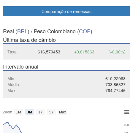
Comparação de remessas
Real (
BRL
) / Peso Colombiano (
COP
)
Última taxa de câmbio
Taxa
616,570453
+0,015863
(+0,00%)
Intervalo anual
Min.
610,22068
Média
703,86327
Max.
764,77446
Zoom
1M
3M
1Y
5Y
Max
750