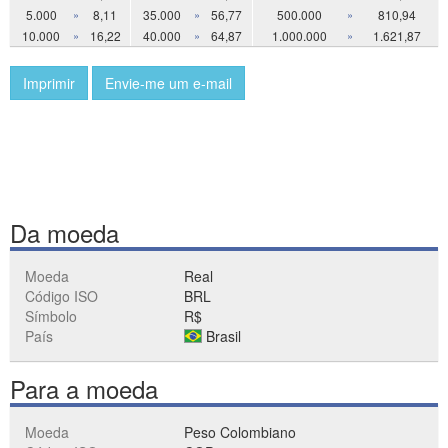
5.000
»
8,11
35.000
»
56,77
500.000
»
810,94
10.000
»
16,22
40.000
»
64,87
1.000.000
»
1.621,87
Imprimir
Envie-me um e-mail
Da moeda
Moeda
Real
Código ISO
BRL
Símbolo
R$
País
Brasil
Para a moeda
Moeda
Peso Colombiano