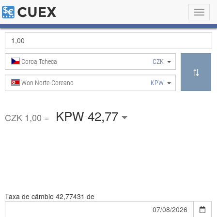
Toggl
navig
Coroa Tcheca
CZK
Won Norte-Coreano
KPW
KPW 42,77
CZK 1,00 =
Taxa de câmbio
42,77431 de