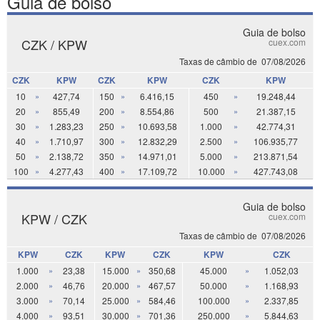
Guia de bolso
Guia de bolso
CZK / KPW
cuex.com
Taxas de câmbio de
07/08/2026
CZK
KPW
CZK
KPW
CZK
KPW
10
»
427,74
150
»
6.416,15
450
»
19.248,44
20
»
855,49
200
»
8.554,86
500
»
21.387,15
30
»
1.283,23
250
»
10.693,58
1.000
»
42.774,31
40
»
1.710,97
300
»
12.832,29
2.500
»
106.935,77
50
»
2.138,72
350
»
14.971,01
5.000
»
213.871,54
100
»
4.277,43
400
»
17.109,72
10.000
»
427.743,08
Guia de bolso
KPW / CZK
cuex.com
Taxas de câmbio de
07/08/2026
KPW
CZK
KPW
CZK
KPW
CZK
1.000
»
23,38
15.000
»
350,68
45.000
»
1.052,03
2.000
»
46,76
20.000
»
467,57
50.000
»
1.168,93
3.000
»
70,14
25.000
»
584,46
100.000
»
2.337,85
4.000
»
93,51
30.000
»
701,36
250.000
»
5.844,63