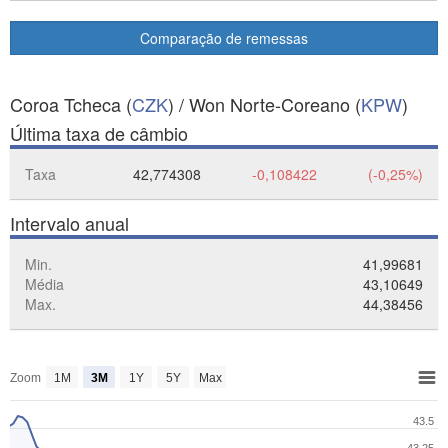
Comparação de remessas
Coroa Tcheca (
CZK
) / Won Norte-Coreano (
KPW
)
Última taxa de câmbio
Taxa
42,774308
-0,108422
(-0,25%)
Intervalo anual
Min.
41,99681
Média
43,10649
Max.
44,38456
Zoom
1M
3M
1Y
5Y
Max
43.5