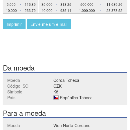
5.000
»
116,89
35.000
»
818,25
500.000
»
11.689,26
10.000
»
233,79
40.000
»
935,14
1.000.000
»
23.378,52
Imprimir
Envie-me um e-mail
Da moeda
Moeda
Coroa Tcheca
Código ISO
CZK
Símbolo
Kč
País
República Tcheca
Para a moeda
Moeda
Won Norte-Coreano