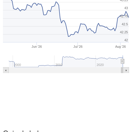
43.25
43
42.75
42.5
42.25
42
Jun '26
Jul '26
Aug '26
2000
2010
2020