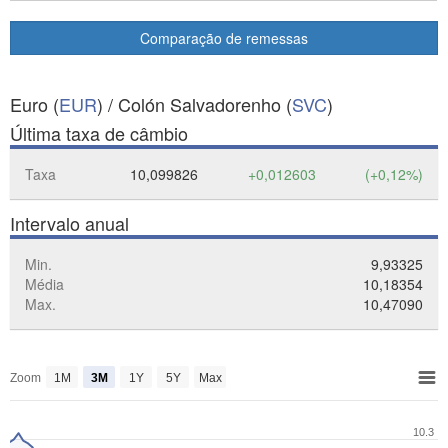
Comparação de remessas
Euro (
EUR
) / Colón Salvadorenho (
SVC
)
Última taxa de câmbio
Taxa
10,099826
+0,012603
(+0,12%)
Intervalo anual
Min.
9,93325
Média
10,18354
Max.
10,47090
Zoom
1M
3M
1Y
5Y
Max
10.3