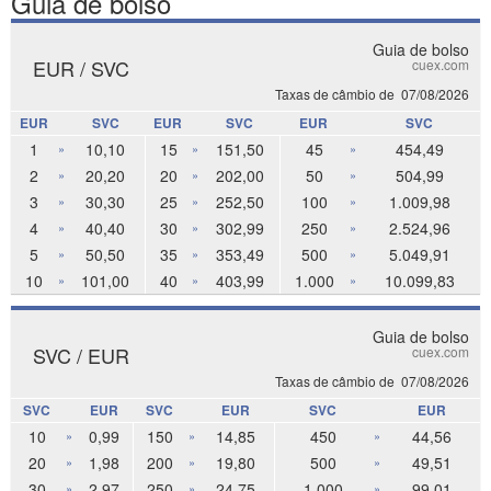
Guia de bolso
Guia de bolso
EUR / SVC
cuex.com
Taxas de câmbio de
07/08/2026
EUR
SVC
EUR
SVC
EUR
SVC
1
10,10
15
151,50
45
454,49
»
»
»
2
20,20
20
202,00
50
504,99
»
»
»
3
30,30
25
252,50
100
1.009,98
»
»
»
4
40,40
30
302,99
250
2.524,96
»
»
»
5
50,50
35
353,49
500
5.049,91
»
»
»
10
101,00
40
403,99
1.000
10.099,83
»
»
»
Guia de bolso
SVC / EUR
cuex.com
Taxas de câmbio de
07/08/2026
SVC
EUR
SVC
EUR
SVC
EUR
10
0,99
150
14,85
450
44,56
»
»
»
20
1,98
200
19,80
500
49,51
»
»
»
30
2,97
250
24,75
1.000
99,01
»
»
»