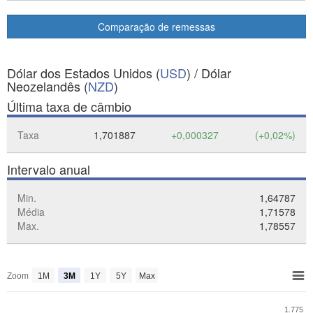
Comparação de remessas
Dólar dos Estados Unidos (
USD
) / Dólar
Neozelandês (
NZD
)
Última taxa de câmbio
Taxa
1,701887
+0,000327
(+0,02%)
Intervalo anual
Min.
1,64787
Média
1,71578
Max.
1,78557
Zoom
1M
3M
1Y
5Y
Max
1.775