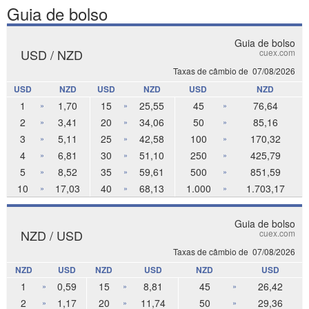
Guia de bolso
Guia de bolso
USD / NZD
cuex.com
Taxas de câmbio de
07/08/2026
USD
NZD
USD
NZD
USD
NZD
1
1,70
15
25,55
45
76,64
»
»
»
2
3,41
20
34,06
50
85,16
»
»
»
3
5,11
25
42,58
100
170,32
»
»
»
4
6,81
30
51,10
250
425,79
»
»
»
5
8,52
35
59,61
500
851,59
»
»
»
10
17,03
40
68,13
1.000
1.703,17
»
»
»
Guia de bolso
NZD / USD
cuex.com
Taxas de câmbio de
07/08/2026
NZD
USD
NZD
USD
NZD
USD
1
0,59
15
8,81
45
26,42
»
»
»
2
1,17
20
11,74
50
29,36
»
»
»