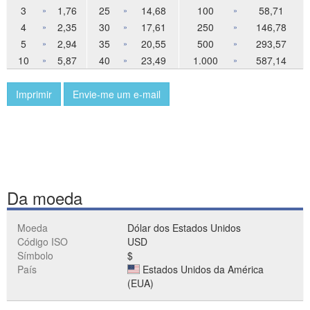
3
1,76
25
14,68
100
58,71
»
»
»
4
2,35
30
17,61
250
146,78
»
»
»
5
2,94
35
20,55
500
293,57
»
»
»
10
5,87
40
23,49
1.000
587,14
»
»
»
Imprimir
Envie-me um e-mail
Da moeda
Moeda
Dólar dos Estados Unidos
Código ISO
USD
Símbolo
$
País
Estados Unidos da América
(EUA)