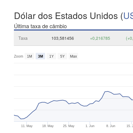
Dólar dos Estados Unidos (
U
Última taxa de câmbio
Taxa
103,581456
+0,216785
(+0
Zoom
1M
3M
1Y
5Y
Max
11. May
18. May
25. May
1. Jun
8. Jun
15. 