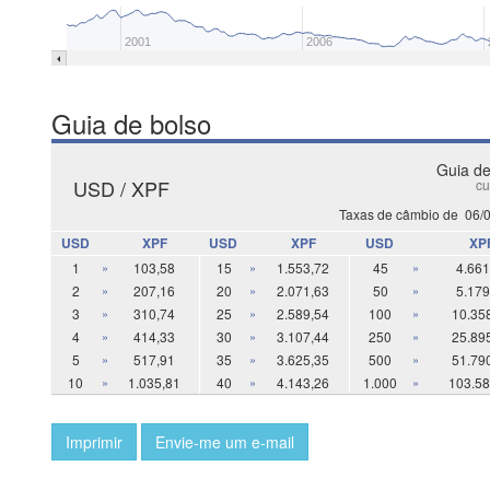
2001
2006
Guia de bolso
Guia de
USD / XPF
cu
Taxas de câmbio de
06/
USD
XPF
USD
XPF
USD
XP
1
»
103,58
15
»
1.553,72
45
»
4.661
2
»
207,16
20
»
2.071,63
50
»
5.179
3
»
310,74
25
»
2.589,54
100
»
10.35
4
»
414,33
30
»
3.107,44
250
»
25.89
5
»
517,91
35
»
3.625,35
500
»
51.79
10
»
1.035,81
40
»
4.143,26
1.000
»
103.58
Imprimir
Envie-me um e-mail