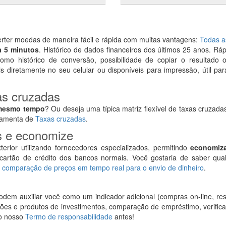
rter moedas de maneira fácil e rápida com muitas vantagens:
Todas a
a 5 minutos
. Histórico de dados financeiros dos últimos 25 anos. Ráp
como histórico de conversão, possibilidade de copiar o resultado o
is diretamente no seu celular ou disponíveis para impressão, útil pa
as cruzadas
 mesmo tempo
? Ou deseja uma típica matriz flexível de taxas cruzad
rramenta de
Taxas cruzadas
.
is e economize
rior utilizando fornecedores especializados, permitindo
economiza
cartão de crédito dos bancos normais. Você gostaria de saber qua
a
comparação de preços em tempo real para o envio de dinheiro
.
dem auxiliar você como um indicador adicional (compras on-line, res
s e produtos de investimentos, comparação de empréstimo, verificar
a o nosso
Termo de responsabilidade
antes!