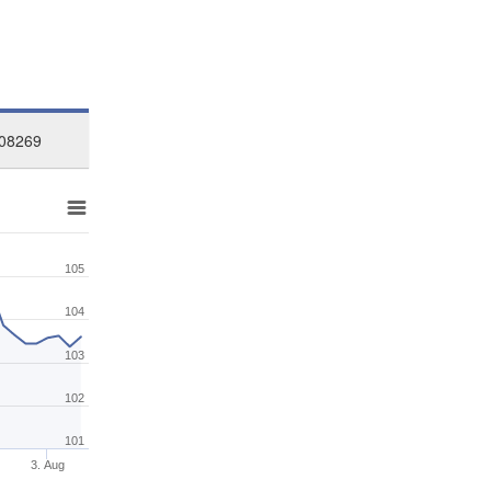
08269
105
104
103
102
101
3. Aug