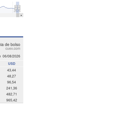
2026
ia de bolso
cuex.com
e
06/08/2026
USD
43,44
48,27
96,54
241,36
482,71
965,42