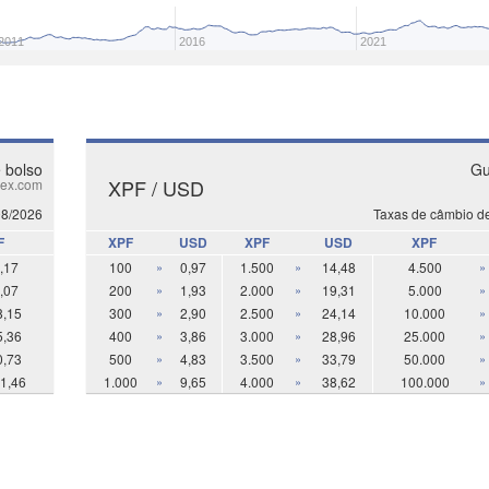
2011
2016
2021
 bolso
Gu
XPF / USD
ex.com
08/2026
Taxas de câmbio d
F
XPF
USD
XPF
USD
XPF
,17
100
»
0,97
1.500
»
14,48
4.500
»
,07
200
»
1,93
2.000
»
19,31
5.000
»
8,15
300
»
2,90
2.500
»
24,14
10.000
»
5,36
400
»
3,86
3.000
»
28,96
25.000
»
0,73
500
»
4,83
3.500
»
33,79
50.000
»
1,46
1.000
»
9,65
4.000
»
38,62
100.000
»