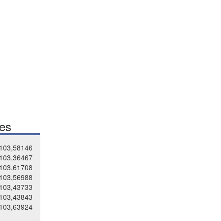
tes
103,58146
103,36467
103,61708
103,56988
103,43733
103,43843
103,63924