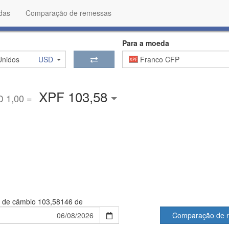
das
Comparação de remessas
Para a moeda
Unidos
USD
Franco CFP
XPF 103,58
 1,00 =
 de câmbio
103,58146 de
Comparação de 