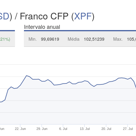
SD
) / Franco CFP (
XPF
)
Intervalo anual
,21%)
Min.
99,69619
Média
102,51239
Max.
105,
Jun
22. Jun
29. Jun
6. Jul
13. Jul
20. Jul
27. Jul