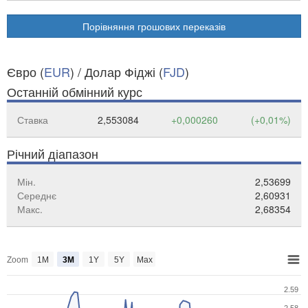
Порівняння грошових переказів
Євро (
EUR
) / Долар Фіджі (
FJD
)
Останній обмінний курс
Ставка
2,553084
+0,000260
(+0,01%)
Річний діапазон
Мін.
2,53699
Середнє
2,60931
Макс.
2,68354
Zoom
1M
3M
1Y
5Y
Max
2.59