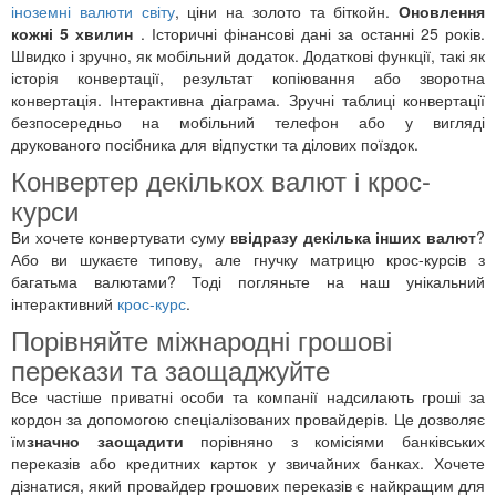
іноземні валюти світу
, ціни на золото та біткойн.
Оновлення
кожні 5 хвилин
. Історичні фінансові дані за останні 25 років.
Швидко і зручно, як мобільний додаток. Додаткові функції, такі як
історія конвертації, результат копіювання або зворотна
конвертація. Інтерактивна діаграма. Зручні таблиці конвертації
безпосередньо на мобільний телефон або у вигляді
друкованого посібника для відпустки та ділових поїздок.
Конвертер декількох валют і крос-
курси
Ви хочете конвертувати суму в
відразу декілька інших валют
?
Або ви шукаєте типову, але гнучку матрицю крос-курсів з
багатьма валютами? Тоді погляньте на наш унікальний
інтерактивний
крос-курс
.
Порівняйте міжнародні грошові
перекази та заощаджуйте
Все частіше приватні особи та компанії надсилають гроші за
кордон за допомогою спеціалізованих провайдерів. Це дозволяє
їм
значно заощадити
порівняно з комісіями банківських
переказів або кредитних карток у звичайних банках. Хочете
дізнатися, який провайдер грошових переказів є найкращим для