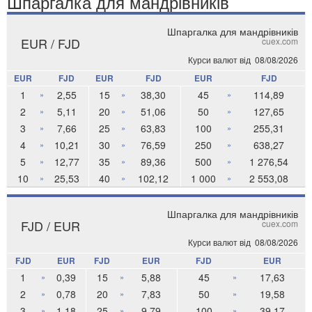
Шпаргалка для мандрівників
Шпаргалка для мандрівників
EUR / FJD
cuex.com
Курси валют від
08/08/2026
EUR
FJD
EUR
FJD
EUR
FJD
1
2,55
15
38,30
45
114,89
»
»
»
2
5,11
20
51,06
50
127,65
»
»
»
3
7,66
25
63,83
100
255,31
»
»
»
4
10,21
30
76,59
250
638,27
»
»
»
5
12,77
35
89,36
500
1 276,54
»
»
»
10
25,53
40
102,12
1 000
2 553,08
»
»
»
Шпаргалка для мандрівників
FJD / EUR
cuex.com
Курси валют від
08/08/2026
FJD
EUR
FJD
EUR
FJD
EUR
1
0,39
15
5,88
45
17,63
»
»
»
2
0,78
20
7,83
50
19,58
»
»
»
3
1,18
25
9,79
100
39,17
»
»
»