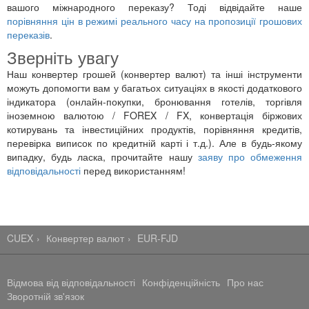
вашого міжнародного переказу? Тоді відвідайте наше
порівняння цін в режимі реального часу на пропозиції грошових
переказів
.
Зверніть увагу
Наш конвертер грошей (конвертер валют) та інші інструменти
можуть допомогти вам у багатьох ситуаціях в якості додаткового
індикатора (онлайн-покупки, бронювання готелів, торгівля
іноземною валютою / FOREX / FX, конвертація біржових
котирувань та інвестиційних продуктів, порівняння кредитів,
перевірка виписок по кредитній карті і т.д.). Але в будь-якому
випадку, будь ласка, прочитайте нашу
заяву про обмеження
відповідальності
перед використанням!
CUEX
Конвертер валют
EUR-FJD
Відмова від відповідальності
Конфіденційність
Про нас
Зворотній зв'язок